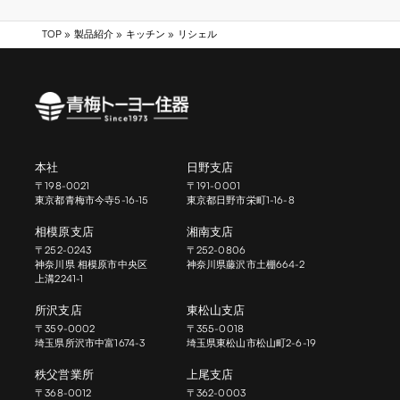
TOP
»
製品紹介
»
キッチン
»
リシェル
本社
日野支店
〒198-0021
〒191-0001
東京都青梅市今寺5-16-15
東京都日野市栄町1-16-8
相模原支店
湘南支店
〒252-0243
〒252-0806
神奈川県 相模原市中央区
神奈川県藤沢市土棚664-2
上溝2241-1
所沢支店
東松山支店
〒359-0002
〒355-0018
埼玉県所沢市中富1674-3
埼玉県東松山市松山町2-6-19
秩父営業所
上尾支店
〒368-0012
〒362-0003