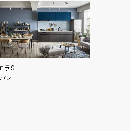
エラS
ッチン