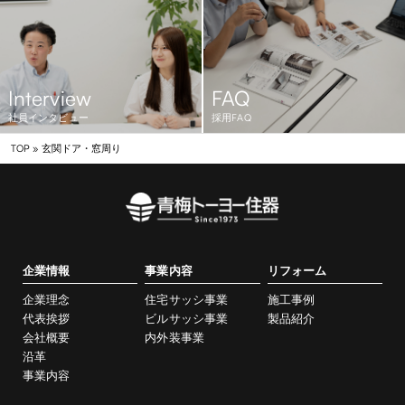
Interview
FAQ
社員インタビュー
採用FAQ
TOP
»
玄関ドア・窓周り
企業情報
事業内容
リフォーム
企業理念
住宅サッシ事業
施工事例
代表挨拶
ビルサッシ事業
製品紹介
会社概要
内外装事業
沿革
事業内容